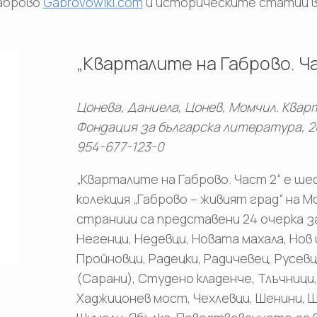
Габрово
Gabrovowiki.com
и историческите статии 
„Кварталите на Габрово. Ч
Цонева, Даниела, Цонев, Момчил. Квар
Фондация за българска литература, 202
954-677-123-0
„Кварталите на Габрово. Част 2“ е ш
колекция „Габрово – живият град“ на М
страници са представени 24 очерка з
Негенци, Недевци, Новата махала, Нов 
Пройновци, Радецки, Радичевец, Русев
(Сарани), Студено кладенче, Тлъчници
Хаджицонев мост, Чехлевци, Шенини, 