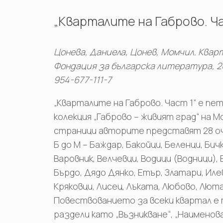
„Кварталите на Габрово. Ча
Цонева, Даниела, Цонев, Момчил. Кварт
Фондация за българска литература, 202
954-677-111-7
„Кварталите на Габрово. Част 1“ е п
колекция „Габрово – живият град“ на М
страници авторите представят 28 оч
Б до М – Баждар, Бакойци, Беленци, Би
Варовник, Велчевци, Водици (Водници), 
Бърдо, Дядо Дянко, Етър, Златари, Иле
Кряковци, Лисец, Лъката, Любово, Лют
Повествованието за всеки квартал е
раздели като „Възникване“, „Наимено