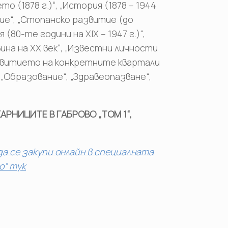
 (1878 г.)“, „История (1878 – 1944
ремие“, „Стопанско развитие (до
80-те години на ХІХ – 1947 г.)“,
на на ХХ век“, „Известни личности
азвитието на конкретните квартали
 „Образование“, „Здравеопазване“,
РНИЦИТЕ В ГАБРОВО „ТОМ 1“,
а се закупи онлайн в специалната
о“ тук