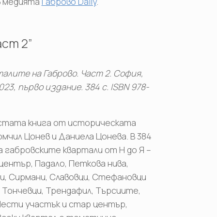
в медията
Габрово Daily
.
аст 2”
талите на Габрово. Част 2. София,
3, първо издание. 384 с. ISBN 978-
естата книга от историческата
омчил Цонев и Даниела Цонева. В 384
а габровските квартали от Н до Я –
център, Падало, Петкова нива,
ци, Сирмани, Славовци, Стефановци
, Тончевци, Трендафил, Търсиите,
Шести участък и стар център,