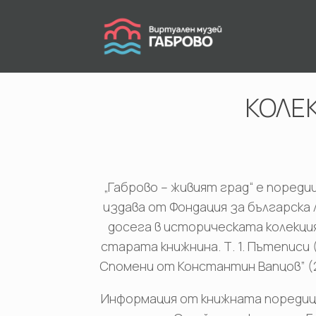
Skip
to
content
КОЛЕ
„Габрово – живият град“ е поред
издава от Фондация за българска
досега в историческата колекция 
старата книжнина. Т. 1. Пътеписи (
Спомени от Константин Вапцов” (20
Информация от книжната поредиц