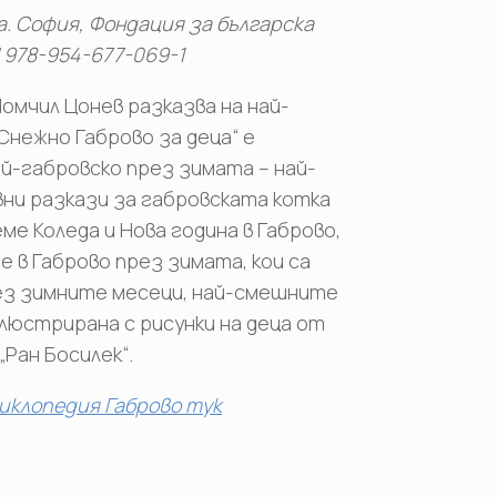
а. София, Фондация за българска
N 978-954-677-069-1
омчил Цонев разказва на най-
Снежно Габрово за деца“ е
ай-габровско през зимата – най-
ни разкази за габровската котка
еме Коледа и Нова година в Габрово,
е в Габрово през зимата, кои са
ез зимните месеци, най-смешните
илюстрирана с рисунки на деца от
„Ран Босилек“.
иклопедия Габрово тук