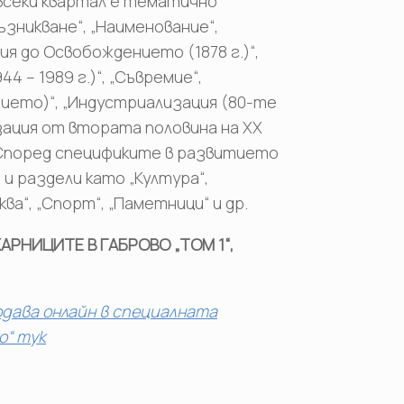
всеки квартал е тематично
ъзникване“, „Наименование“,
я до Освобождението (1878 г.)“,
44 – 1989 г.)“, „Съвремие“,
ието)“, „Индустриализация (80-те
лизация от втората половина на ХХ
. Според спецификите в развитието
и раздели като „Култура“,
ва“, „Спорт“, „Паметници“ и др.
РНИЦИТЕ В ГАБРОВО „ТОМ 1“,
одава онлайн в специалната
о“ тук