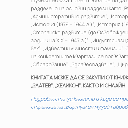
Шумели, Ябълка. Повествованието за 
разделено на основни раздели като „В
„Административно развитие“, „Истори
„История (1878 – 1944 г.)“, „История (19
„Стопанско развитие (до Освобожден
години на ХІХ – 1947 г.)“, „Индустриа
век“, „Известни личности и фамилии“
на конкретните квартали се появяват 
„Образование“, „Здравеопазване“, „Църк
КНИГАТА МОЖЕ ДА СЕ ЗАКУПИ ОТ КНИЖА
„ЗЛАТЕВ“, „ХЕЛИКОН“, КАКТО И ОНЛАЙН
Подробности за книгата и къде се пр
страница на „Виртуален музей Габров