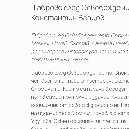
„Габрово след Освобожден
Константин Вапцов”
Габрово след Освобождението. Спомен
Момчил Цонев. Състав. Даниела Цонев
за българска литература, 2012, първо и
ISBN 978-954-677-078-3
„Габрово след Освобождението. Спом
четвъртата книга от историческата к
Спомените, които са писани в средата 
път в самостоятелно издание. Книгат
годишнина от освобождението на Габр
на изданието е Момчил Цонев, а съст
Узунова. Освен оригиналния текст на 
включени и текстове на съставителит