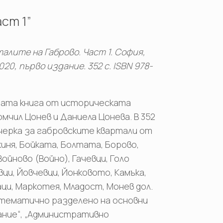
ст 1”
алите на Габрово. Част 1. София,
0, първо издание. 352 с. ISBN 978-
етата книга от историческата
омчил Цонев и Даниела Цонева. В 352
ерка за габровските квартали от
чкиня, Бойката, Болтата, Борово,
Войново (Войно), Гачевци, Голо
вци, Йовчевци, Йонковото, Камъка,
аци, Маркотея, Младост, Монев дол.
 тематично разделено на основни
вание“, „Административно