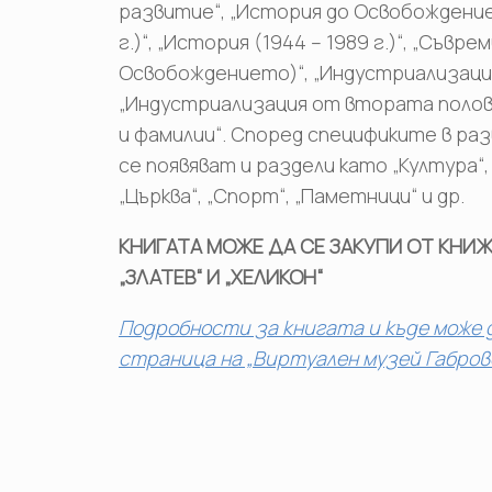
развитие“, „История до Освобождението
г.)“, „История (1944 – 1989 г.)“, „Съв
Освобождението)“, „Индустриализация (
„Индустриализация от втората полови
и фамилии“. Според спецификите в р
се появяват и раздели като „Култура“,
„Църква“, „Спорт“, „Паметници“ и др.
КНИГАТА МОЖЕ ДА СЕ ЗАКУПИ ОТ КНИЖА
„ЗЛАТЕВ“ И „ХЕЛИКОН“
Подробности за книгата и къде може д
страница на „Виртуален музей Габров