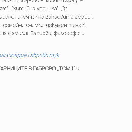
т”, „Житийна хроника”, „За
сано”, „Речник на Вапцовите герои”.
 семейни снимки, документи на К.
 на фамилия Вапцови, философски
иклопедия Габрово тук
РНИЦИТЕ В ГАБРОВО „ТОМ 1“ и