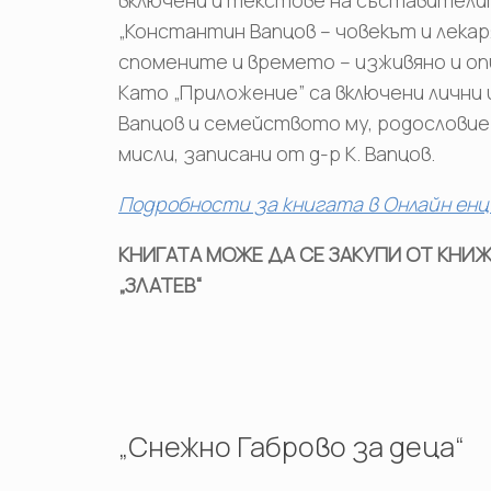
„Константин Вапцов – човекът и лекаря
спомените и времето – изживяно и опи
Като „Приложение” са включени лични и
Вапцов и семейството му, родословие
мисли, записани от д-р К. Вапцов.
Подробности за книгата в Онлайн енц
КНИГАТА МОЖЕ ДА СЕ ЗАКУПИ ОТ КНИЖА
„ЗЛАТЕВ“
„Снежно Габрово за деца“