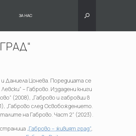
ЗА НАС
ГРАД“
 и Даниела Цонева. Поредицата се
евски“ – Габрово. Издадени книги
во” (2008), „Габрово и габровци в
011), „Габрово след Освобождението.
талите на Габрово. Част 2“ (2023).
 страница
„Габрово – живият град“
,