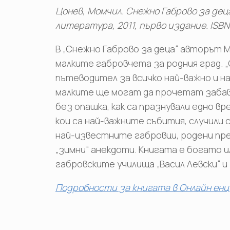
Цонев, Момчил. Снежно Габрово за дец
литература, 2011, първо издание. ISB
В „Снежно Габрово за деца“ авторът М
малките габровчета за родния град. „
пътеводител за всичко най-важно и н
малките ще могат да прочетат забав
без опашка, как са празнували едно вр
кои са най-важните събития, случили с
най-известните габровци, родени пр
„зимни“ анекдоти. Книгата е богато 
габровските училища „Васил Левски“ и 
Подробности за книгата в Онлайн енц