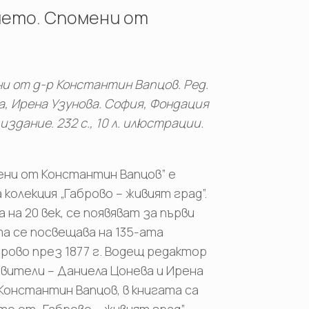
ието. Спомени от
и от д-р Константин Вапцов. Ред.
а, Ирена Узунова. София, Фондация
здание. 232 с., 10 л. илюстрации.
ени от Константин Вапцов” е
олекция „Габрово – живият град”.
на 20 век, се появяват за първи
а се посвещава на 135-ата
ово през 1877 г. Водещ редактор
авители – Даниела Цонева и Ирена
Константин Вапцов, в книгата са
е от „Габрово – живият град” –