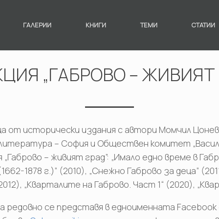
ГАЛЕРИИ
КНИГИ
ТЕМИ
СТАТИИ
КЦИЯ „ГАБРОВО – ЖИВИЯТ 
ица от исторически издания с автори Момчил Цонев
 литература – София и Обществен комитет „Васил Л
„Габрово – живият град”: „Имало едно време в Габро
1662-1878 г.)” (2010), „Снежно Габрово за деца” (2
12), „Кварталите на Габрово. Част 1“ (2020), „Квар
а редовно се представя в едноименната Facebook