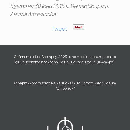
взето на 30 юни 2015 г. Интервюиращ:
Анита Атанасова
Tweet
Сайтът е обновен през 2023 г. по проект, реализиран с
финансовата подкрепа на Национален фонд „Култура“
С партньорството на националния исторически сайт
"Сторник"