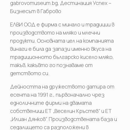
gabrovomuseum.bg, Дестинация Успех –
Бизнесът в Габрово
ЕЛВИ ООД е фирма с минало и традиции в
производството на мляко и млечни
продукти. Основната цел на компанията
винаги е била да запази именно вкуса на
традиционното българско кисело мляко,
такъв, какъвто го познаваме от
детството си.
Дейността на дружеството датира от
есента на 1991 г., първоначално чрез
едноличните фирми на двамата
собственици ЕТ „Веселин Кръстев” и ЕТ
„Илиан Дянков”. Производствената база и
седалището са разположени в