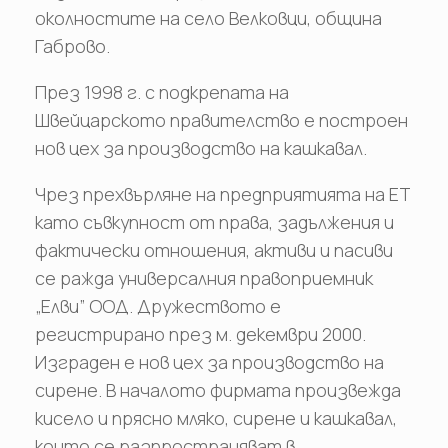
околностите на село Велковци, община
Габрово.
През 1998 г. с подкрепата на
Швейцарското правителство е построен
нов цех за производство на кашкавал.
Чрез прехвърляне на предприятията на ЕТ
като съвкупност от права, задължения и
фактически отношения, активи и пасиви
се ражда универсалния правоприемник
„Елви” ООД. Дружеството е
регистрирано през м. декември 2000.
Изграден е нов цех за производство на
сирене. В началото фирмата произвежда
кисело и прясно мляко, сирене и кашкавал,
които се разпространяват в