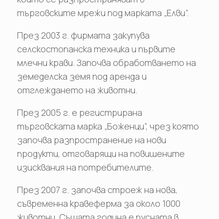
търговските мрежи под марката „Елви”.
През 2003 г. фирмата закупува
селскостопанска техника и първите
млечни крави. Започва обработването на
земеделска земя под аренда и
отглеждането на животни.
През 2005 г. е регистрирана
търговската марка „Боженци”, чрез която
започва разпространение на нови
продукти, отговарящи на повишените
изисквания на потребителите.
През 2007 г. започва строеж на нова,
съвременна кравеферма за около 1000
животни. Същата година е пусната в