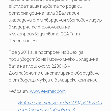
експлоатация първата по рода си
роторна доилна зала в България,
изградена от утвърдения световен лидер
в модерните технологии на
млекопроизводството GEA Farm
Technologies.
През 2011 г. е построен нов цех за
производство на кисело мляко и хладилна
база на площ около 2200 кв.м.
Доставеното и инсталирано оборудване
е от водещи чужди и български компании.
Уебсайт:
www.elvimilk.com
Вижте статия за „Елви“ ООД в Онлайн
енциклопедия Габрово тук