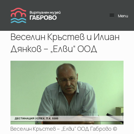
Skip
to
content
Menu
Веселин Кръстев и Илиан
Дянков – „Елви“ ООД
Веселин Кръстев – „Елви“ ООД Габрово ©