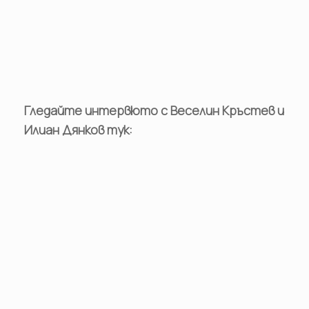
Гледайте интервюто с Веселин Кръстев и
Илиан Дянков тук: