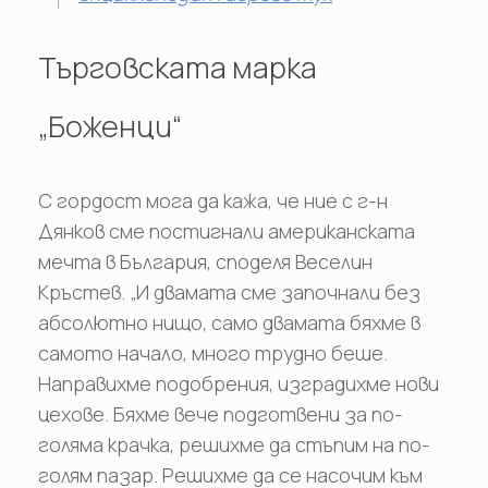
Търговската марка
„Боженци“
С гордост мога да кажа, че ние с г-н
Дянков сме постигнали американската
мечта в България, споделя Веселин
Кръстев. „И двамата сме започнали без
абсолютно нищо, само двамата бяхме в
самото начало, много трудно беше.
Направихме подобрения, изградихме нови
цехове. Бяхме вече подготвени за по-
голяма крачка, решихме да стъпим на по-
голям пазар. Решихме да се насочим към